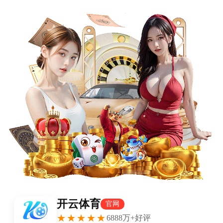
首页
nba
英超
意甲
法甲
德甲
西甲
欧冠
关于九游体育,九游官
网,九游网页版,九游登录入口,九游娱乐APP,九游下载安装
首页
英超
正文
九游网页版-【交易流言】开拓者下一步送走
CJ？猛龙四处寻觅中锋
xiaoqiao
英超
2026-01-29
5582
0
体坛周报全媒体记者 柴夫 距离本赛季NBA交易截
止日越来越近，各种流言蜚语也在联盟内弥漫开
来。HoopsHype的迈克尔·斯科托整理了近来他所
听到的一些消息，让我们看看有哪些球员和球队值
得关注。 快艇：诺曼·鲍威尔和罗伯特·科温顿 开