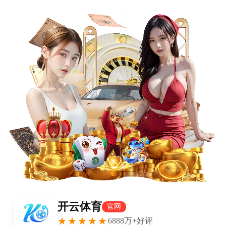
首页
nba
英超
意甲
法甲
德甲
西甲
欧冠
关于九游体育,九游官
网,九游网页版,九游登录入口,九游娱乐APP,九游下载安装
首页
德甲
正文
九游体育-艾克森即将加盟巴乙球队 4巴西归化
仅1人还没着落
xiaoqiao
德甲
2026-01-23
2655
0
体坛周报全媒体原创 又一位归化球员即将敲定下
家，他就是前广州队和上海海港的前锋艾克森。据
巴西媒报道，这位中国顶级联赛总射手王（123
球）、中超亚冠进球数最多（30球）的球员，即
将签约巴乙的前巴西豪门俱乐部格雷米奥。 艾克