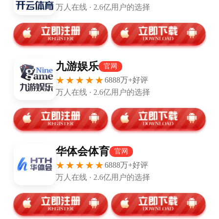
代人仅仅诞生过德尔波特罗、西里奇和蒂姆三位大
满贯冠军。 另外三位还有很多共同点：“一满贯”、
最高排名第三位、都拿到过...
体坛周报全媒体特约记者 弈桑
2022赛季的男子网坛，1996年出生的梅德维德夫、2003年
出生的阿尔卡拉斯先后登上世界第一，于是我们惊讶地发
现：从1988年到1994年出生的这一批选手完全被跨过了！
事实上，不仅没有诞生过世界第一，这一代人仅仅诞生过德
尔波特罗、西里奇和蒂姆三位大满贯冠军。