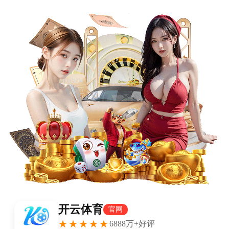
首页
nba
英超
意甲
法甲
德甲
西甲
欧冠
关于九游体育,九游官
网,九游网页版,九游登录入口,九游娱乐APP,九游下载安装
首页
德甲
正文
九游娱乐APP-天雷变功臣！“失误型门将”拯救
曼城
xiaoqiao
德甲
2026-01-18
6399
0
体坛周报全媒体记者 刘川 伊斯坦布尔的决赛之
夜，曼城门将埃德松奉献了当晚最具戏剧性的表
现。巴西门将上半场数次游走在成为球队“罪人”的
边缘，但下半场，尤其是最后阶段，他又因为两次
门线上的关键扑救，摇身一变成为球队捧杯的最大