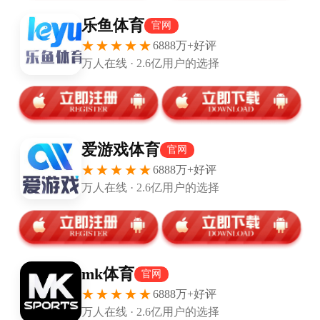
曼城主帅瓜迪奥拉在球队联赛确认夺冠之后，加大了门将位
置的轮换力度。欧冠决赛前各项赛事的5场比赛中，埃德松
仅在2场比赛中出场。决赛前埃德松接受采访，和外界确认
了两件事情：一是他不会在决赛改变自己标志性的“冒险式”
后场传递；二则是他已经答应女儿，会在曼城夺冠后再次把
头发染成蓝色！
一周前的足总杯决赛，埃德松再次作壁上观。首发出场的曼
城替补门将施特凡·奥特加表现出色，尤其是开场以一脚让