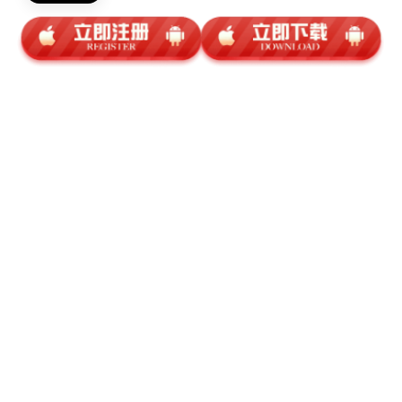
提升。
从比赛的进程来看，辽宁男篮用行动表明了自己的态度——
那就是不挑对手，一场一场去拼季后赛，打出风采、不留遗
憾。实际上，仔细想想就不难理解辽宁队的想法，上海队固